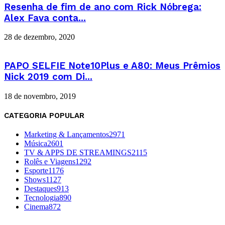
Resenha de fim de ano com Rick Nóbrega:
Alex Fava conta...
28 de dezembro, 2020
PAPO SELFIE Note10Plus e A80: Meus Prêmios
Nick 2019 com Di...
18 de novembro, 2019
CATEGORIA POPULAR
Marketing & Lançamentos
2971
Música
2601
TV & APPS DE STREAMINGS
2115
Rolês e Viagens
1292
Esporte
1176
Shows
1127
Destaques
913
Tecnologia
890
Cinema
872