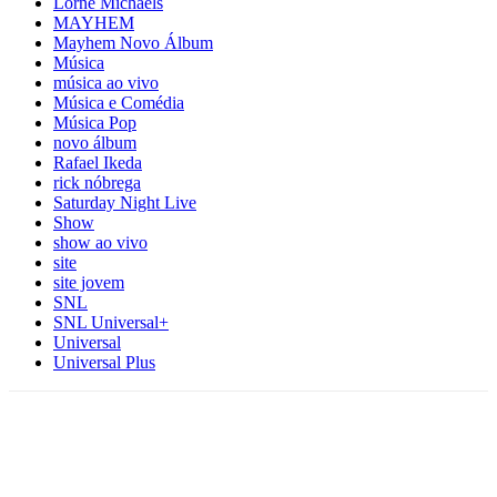
Lorne Michaels
MAYHEM
Mayhem Novo Álbum
Música
música ao vivo
Música e Comédia
Música Pop
novo álbum
Rafael Ikeda
rick nóbrega
Saturday Night Live
Show
show ao vivo
site
site jovem
SNL
SNL Universal+
Universal
Universal Plus
Facebook
X
Pinterest
WhatsApp