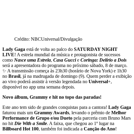
Facebook
X
Pinterest
WhatsApp
Crédito: NBCUniversal/Divulgação
Lady Gaga
está de volta ao palco do
SATURDAY NIGHT
LIVE
! A estrela mundial da música e protagonista de sucessos
como
Nasce uma Estrela
,
Casa Gucci
e
Coringa: Delírio a Dois
será a apresentadora do programa no próximo sábado, 8 de março.
✨ A transmissão começa às 23h30 (horário de Nova York) e 1h30
no
Brasil
, já na madrugada de domingo (9). Quem perder a exibição
ao vivo poderá assistir à versão legendada no
Universal
+,
disponível no app uma semana depois. ️
Novo álbum, Grammy e hit no topo das paradas!
Este ano tem sido de grandes conquistas para a cantora!
Lady Gaga
faturou mais um
Grammy Awards
, levando o prêmio de
Melhor
Performance
de Grupo e/ou Dueto
pela parceria com Bruno Mars
no hit
Die With a Smile
. A faixa, que chegou ao 1º lugar na
Billboard Hot 100
, também foi indicada a
Canção do Ano
!