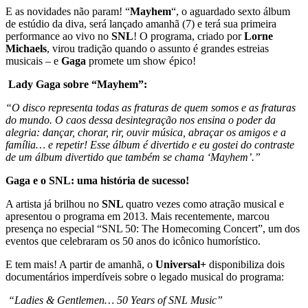
E as novidades não param! “
Mayhem
“, o aguardado sexto álbum
de estúdio da diva, será lançado amanhã (7) e terá sua primeira
performance ao vivo no
SNL
! O programa, criado por
Lorne
Michaels
, virou tradição quando o assunto é grandes estreias
musicais – e
Gaga
promete um show épico!
️
Lady Gaga sobre “Mayhem”:
“O disco representa todas as fraturas de quem somos e as fraturas
do mundo. O caos dessa desintegração nos ensina o poder da
alegria: dançar, chorar, rir, ouvir música, abraçar os amigos e a
família… e repetir! Esse álbum é divertido e eu gostei do contraste
de um álbum divertido que também se chama ‘Mayhem’.”
Gaga e o SNL: uma história de sucesso!
A artista já brilhou no
SNL
quatro vezes como atração musical e
apresentou o programa em 2013. Mais recentemente, marcou
presença no especial “SNL 50: The Homecoming Concert”, um dos
eventos que celebraram os 50 anos do icônico humorístico.
E tem mais! A partir de amanhã, o
Universal+
disponibiliza dois
documentários imperdíveis sobre o legado musical do programa: ️
️
“Ladies & Gentlemen… 50 Years of SNL Music”