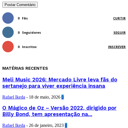
0
Fãs
CURTIR
0
Seguidores
SEGUIR
0
Inscritos
INSCREVER
MATÉRIAS RECENTES
Meli Music 2026: Mercado Livre leva fãs do
sertanejo para viver experiência insana
Rafael Ikeda
-
18 de maio, 2026
0
O Mágico de Oz – Versão 2022, dirigido por
Billy Bond, tem apresentação na...
Rafael Ikeda
-
26 de janeiro, 2023
0