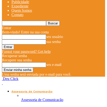
Publicidade
Expediente
Quem Somos
Contato
Entrar
Bem-vindo! Entre na sua conta
seu usuário
sua senha
Forgot your password? Get help
Recuperar senha
Recupere sua senha
seu e-mail
Uma senha será enviada por e-mail para você.
Deu Click
Assessoria de Comunicação
Assessoria de Comunicação