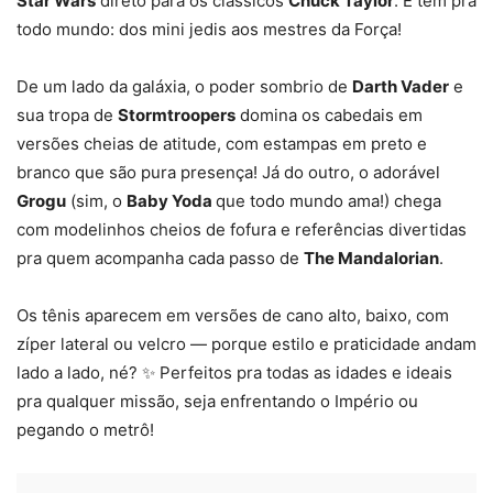
Star Wars
direto para os clássicos
Chuck Taylor
. E tem pra
todo mundo: dos mini jedis aos mestres da Força!
De um lado da galáxia, o poder sombrio de
Darth Vader
e
sua tropa de
Stormtroopers
domina os cabedais em
versões cheias de atitude, com estampas em preto e
branco que são pura presença! Já do outro, o adorável
Grogu
(sim, o
Baby Yoda
que todo mundo ama!) chega
com modelinhos cheios de fofura e referências divertidas
pra quem acompanha cada passo de
The Mandalorian
.
Os tênis aparecem em versões de cano alto, baixo, com
zíper lateral ou velcro — porque estilo e praticidade andam
lado a lado, né? ✨ Perfeitos pra todas as idades e ideais
pra qualquer missão, seja enfrentando o Império ou
pegando o metrô!