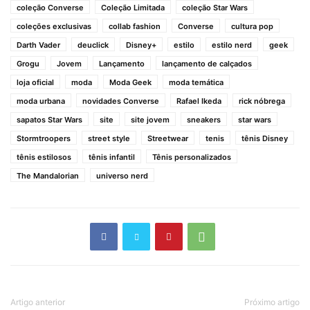
coleção Converse
Coleção Limitada
coleção Star Wars
coleções exclusivas
collab fashion
Converse
cultura pop
Darth Vader
deuclick
Disney+
estilo
estilo nerd
geek
Grogu
Jovem
Lançamento
lançamento de calçados
loja oficial
moda
Moda Geek
moda temática
moda urbana
novidades Converse
Rafael Ikeda
rick nóbrega
sapatos Star Wars
site
site jovem
sneakers
star wars
Stormtroopers
street style
Streetwear
tenis
tênis Disney
tênis estilosos
tênis infantil
Tênis personalizados
The Mandalorian
universo nerd
Artigo anterior
Próximo artigo