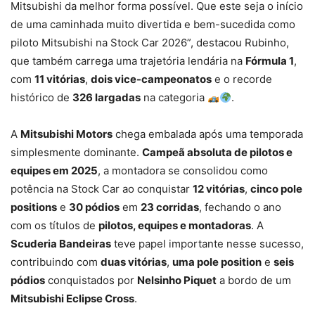
Mitsubishi da melhor forma possível. Que este seja o início
de uma caminhada muito divertida e bem-sucedida como
piloto Mitsubishi na Stock Car 2026”, destacou Rubinho,
que também carrega uma trajetória lendária na
Fórmula 1
,
com
11 vitórias
,
dois vice-campeonatos
e o recorde
histórico de
326 largadas
na categoria
.
A
Mitsubishi Motors
chega embalada após uma temporada
simplesmente dominante.
Campeã absoluta de pilotos e
equipes em 2025
, a montadora se consolidou como
potência na Stock Car ao conquistar
12 vitórias
,
cinco pole
positions
e
30 pódios
em
23 corridas
, fechando o ano
com os títulos de
pilotos, equipes e montadoras
. A
Scuderia Bandeiras
teve papel importante nesse sucesso,
contribuindo com
duas vitórias
,
uma pole position
e
seis
pódios
conquistados por
Nelsinho Piquet
a bordo de um
Mitsubishi Eclipse Cross
.