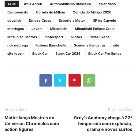
TAGS
Átila Abreu
Automobilismo Brasileiro
calendário
Campeonato
Corrida do Milhão
Corrida do Milhão 2026
deuclick
Eclipse Cross
Esporte a Motor
GP de Curvelo
Interlagos
Jovem
Mitsubishi
Mitsubishi Eclipse Cross
Mitsubishi Motors
motorsport
pilotos
Rafael Ikeda
rick nóbrega
Rubens Barrichello
Scuderia Bandeiras
site
site jovem
Stock Car
Stock Car 2026
Stock Car Pro Series
Artigo anterior
Próximo artigo
Mattel lança Mestres do
Grey’s Anatomy chega à 22ª
Universo: Chronicles com
temporada com explosão,
action figures
drama e novos surtos