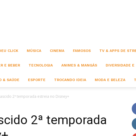
Click
DEU CLICK
MÚSICA
CINEMA
FAMOSOS
TV & APPS DE STR
R E BEBER
TECNOLOGIA
ANIMES & MANGÁS
DIVERSIDADE E
 & SAÚDE
ESPORTE
TROCANDO IDEIA
MODA E BELEZA
ascido 2ª temporada estreia no Disney+
scido 2ª temporada
y+