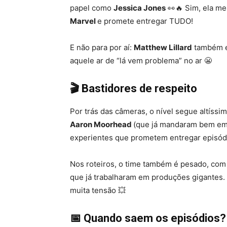
papel como
Jessica Jones
👀🔥 Sim, ela m
Marvel
e promete entregar TUDO!
E não para por aí:
Matthew Lillard
também en
aquele ar de “lá vem problema” no ar 😬
🎬 Bastidores de respeito
Por trás das câmeras, o nível segue altís
Aaron Moorhead
(que já mandaram bem em L
experientes que prometem entregar episódi
Nos roteiros, o time também é pesado, com
que já trabalharam em produções gigantes. O
muita tensão 💥
📅 Quando saem os episódios?