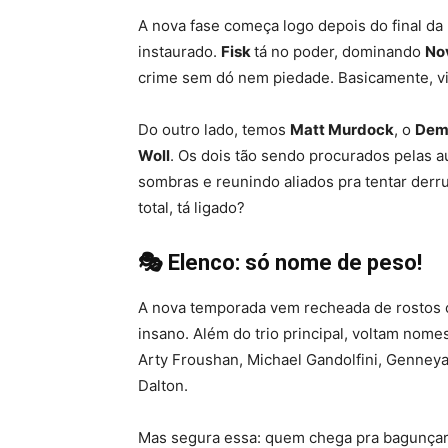
A nova fase começa logo depois do final da 
instaurado.
Fisk
tá no poder, dominando
No
crime sem dó nem piedade. Basicamente, vi
Do outro lado, temos
Matt Murdock
, o
Dem
Woll
. Os dois tão sendo procurados pelas 
sombras e reunindo aliados pra tentar derru
total, tá ligado?
🎭 Elenco: só nome de peso!
A nova temporada vem recheada de rostos c
insano. Além do trio principal, voltam nome
Arty Froushan, Michael Gandolfini, Genney
Dalton.
Mas segura essa: quem chega pra bagunçar 