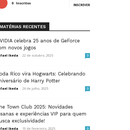
0
Inscritos
INSCREVER
MATÉRIAS RECENTES
VIDIA celebra 25 anos de GeForce
om novos jogos
fael Ikeda
-
22 de outubro, 2025
0
oda Rico vira Hogwarts: Celebrando
niversário de Harry Potter
fael Ikeda
-
26 de julho, 2025
0
he Town Club 2025: Novidades
nsanas e experiências VIP para quem
usca exclusividade!
fael Ikeda
-
19 de fevereiro, 2025
0