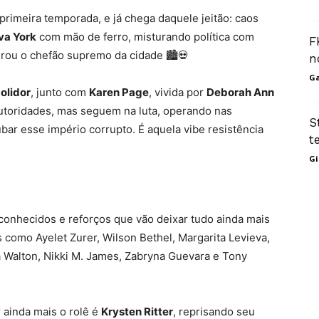
primeira temporada, e já chega daquele jeitão: caos
va York
com mão de ferro, misturando política com
F
rou o chefão supremo da cidade 🏙️💀
n
Ga
olidor
, junto com
Karen Page
, vivida por
Deborah Ann
autoridades, mas seguem na luta, operando nas
S
bar esse império corrupto. É aquela vibe resistência
t
Gi
onhecidos e reforços que vão deixar tudo ainda mais
s como Ayelet Zurer, Wilson Bethel, Margarita Levieva,
a Walton, Nikki M. James, Zabryna Guevara e Tony
ainda mais o rolê é
Krysten Ritter
, reprisando seu