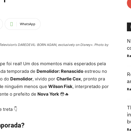
WhatsApp
N
 Television's DAREDEVIL: BORN AGAIN, exclusively on Disney+. Photo by
c
Ra
pe foi real! Um dos momentos mais esperados pela
unda temporada de
Demolidor: Renascido
estreou no
R
bo do
Demolidor
, vivido por
Charlie Cox
, pronto pra
a
o de ninguém menos que
Wilson Fisk
, interpretado por
Ra
ente o prefeito de
Nova York
😳🔥
T
 treta 👇
i
b
emporada?
Ra