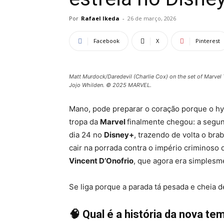
Por
Rafael Ikeda
-
26 de março, 2026
Facebook
X
Pinterest
Matt Murdock/Daredevil (Charlie Cox) on the set of Marvel
Jojo Whilden. © 2025 MARVEL.
Mano, pode preparar o coração porque o hy
tropa da
Marvel
finalmente chegou: a seg
dia 24 no
Disney+
, trazendo de volta o bra
cair na porrada contra o império criminos
Vincent D’Onofrio
, que agora era simplesm
Se liga porque a parada tá pesada e cheia de
🧠 Qual é a história da nova t