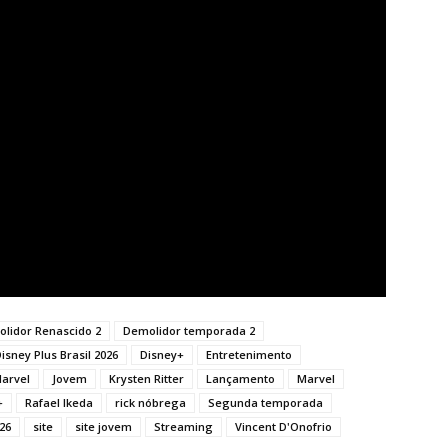
lidor Renascido 2
Demolidor temporada 2
isney Plus Brasil 2026
Disney+
Entretenimento
Marvel
Jovem
Krysten Ritter
Lançamento
Marvel
+
Rafael Ikeda
rick nóbrega
Segunda temporada
26
site
site jovem
Streaming
Vincent D'Onofrio