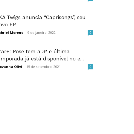
KA Twigs anuncia “Caprisongs”, seu
ovo EP.
briel Moreno
-
9 de janeiro, 2022
0
tar+: Pose tem a 3ª e última
emporada já está disponível no e...
ovanna Olivi
-
15 de setembro, 2021
0