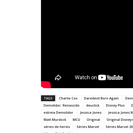
TAGS
Charlie Cox
Daredevil Born Again
Demo
Demolidor: Renascido
deuclick
Disney Plus
D
estreia Demolidor
Jessica Jones
Jessica Jones 
Matt Murdock
MCU
Original
Original Disney
séries de heróis
Séries Marvel
Séries Marvel 20