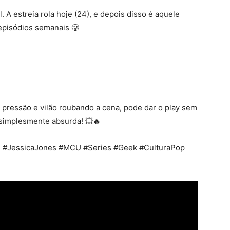
 A estreia rola hoje (24), e depois disso é aquele
episódios semanais 🥲
 pressão e vilão roubando a cena, pode dar o play sem
simplesmente absurda! 💥🔥
s #JessicaJones #MCU #Series #Geek #CulturaPop