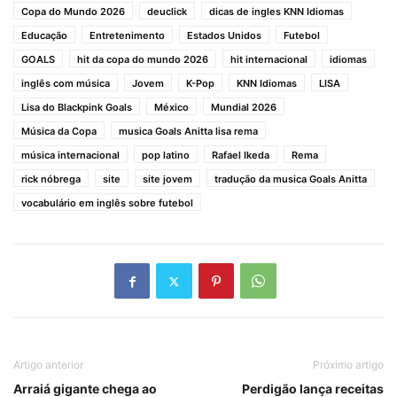
Copa do Mundo 2026
deuclick
dicas de ingles KNN Idiomas
Educação
Entretenimento
Estados Unidos
Futebol
GOALS
hit da copa do mundo 2026
hit internacional
idiomas
inglês com música
Jovem
K-Pop
KNN Idiomas
LISA
Lisa do Blackpink Goals
México
Mundial 2026
Música da Copa
musica Goals Anitta lisa rema
música internacional
pop latino
Rafael Ikeda
Rema
rick nóbrega
site
site jovem
tradução da musica Goals Anitta
vocabulário em inglês sobre futebol
Artigo anterior
Próximo artigo
Arraiá gigante chega ao
Perdigão lança receitas