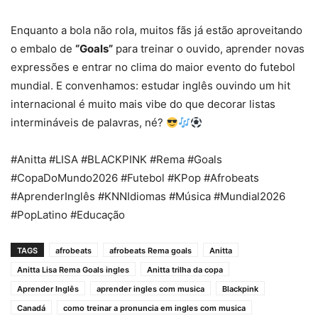
Enquanto a bola não rola, muitos fãs já estão aproveitando
o embalo de
“Goals”
para treinar o ouvido, aprender novas
expressões e entrar no clima do maior evento do futebol
mundial. E convenhamos: estudar inglês ouvindo um hit
internacional é muito mais vibe do que decorar listas
intermináveis de palavras, né?
#Anitta #LISA #BLACKPINK #Rema #Goals
#CopaDoMundo2026 #Futebol #KPop #Afrobeats
#AprenderInglês #KNNIdiomas #Música #Mundial2026
#PopLatino #Educação
TAGS
afrobeats
afrobeats Rema goals
Anitta
Anitta Lisa Rema Goals ingles
Anitta trilha da copa
Aprender Inglês
aprender ingles com musica
Blackpink
Canadá
como treinar a pronuncia em ingles com musica