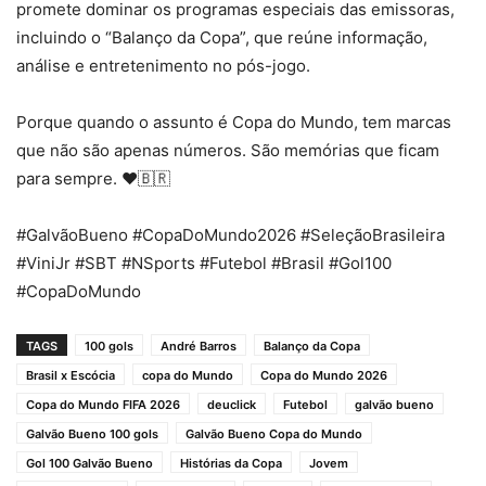
promete dominar os programas especiais das emissoras,
incluindo o “Balanço da Copa”, que reúne informação,
análise e entretenimento no pós-jogo.
Porque quando o assunto é Copa do Mundo, tem marcas
que não são apenas números. São memórias que ficam
para sempre. ❤️🇧🇷
#GalvãoBueno #CopaDoMundo2026 #SeleçãoBrasileira
#ViniJr #SBT #NSports #Futebol #Brasil #Gol100
#CopaDoMundo
TAGS
100 gols
André Barros
Balanço da Copa
Brasil x Escócia
copa do Mundo
Copa do Mundo 2026
Copa do Mundo FIFA 2026
deuclick
Futebol
galvão bueno
Galvão Bueno 100 gols
Galvão Bueno Copa do Mundo
Gol 100 Galvão Bueno
Histórias da Copa
Jovem