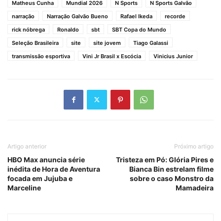
Matheus Cunha
Mundial 2026
N Sports
N Sports Galvão
narração
Narração Galvão Bueno
Rafael Ikeda
recorde
rick nóbrega
Ronaldo
sbt
SBT Copa do Mundo
Seleção Brasileira
site
site jovem
Tiago Galassi
transmissão esportiva
Vini Jr Brasil x Escócia
Vinicius Junior
Artigo anterior
Próximo artigo
HBO Max anuncia série
Tristeza em Pó: Glória Pires e
inédita de Hora de Aventura
Bianca Bin estrelam filme
focada em Jujuba e
sobre o caso Monstro da
Marceline
Mamadeira