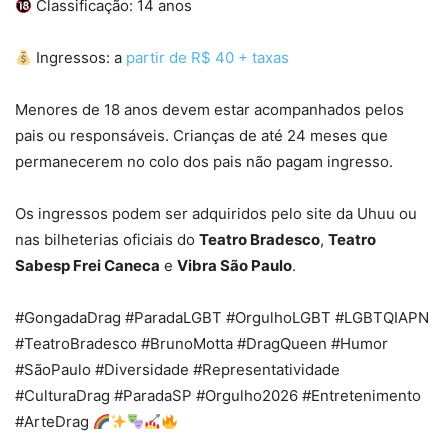
Classificação: 14 anos
Ingressos: a
partir de R$ 40 + taxas
Menores de 18 anos devem estar acompanhados pelos
pais ou responsáveis. Crianças de até 24 meses que
permanecerem no colo dos pais não pagam ingresso.
Os ingressos podem ser adquiridos pelo site da Uhuu ou
nas bilheterias oficiais do
Teatro Bradesco
,
Teatro
Sabesp Frei Caneca
e
Vibra São Paulo
.
#GongadaDrag #ParadaLGBT #OrgulhoLGBT #LGBTQIAPN
#TeatroBradesco #BrunoMotta #DragQueen #Humor
#SãoPaulo #Diversidade #Representatividade
#CulturaDrag #ParadaSP #Orgulho2026 #Entretenimento
#ArteDrag