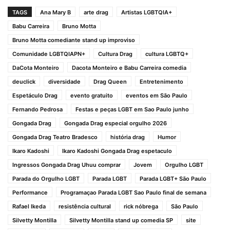
TAGS
Ana Mary B
arte drag
Artistas LGBTQIA+
Babu Carreira
Bruno Motta
Bruno Motta comediante stand up improviso
Comunidade LGBTQIAPN+
Cultura Drag
cultura LGBTQ+
DaCota Monteiro
Dacota Monteiro e Babu Carreira comedia
deuclick
diversidade
Drag Queen
Entretenimento
Espetáculo Drag
evento gratuito
eventos em São Paulo
Fernando Pedrosa
Festas e peças LGBT em Sao Paulo junho
Gongada Drag
Gongada Drag especial orgulho 2026
Gongada Drag Teatro Bradesco
história drag
Humor
Ikaro Kadoshi
Ikaro Kadoshi Gongada Drag espetaculo
Ingressos Gongada Drag Uhuu comprar
Jovem
Orgulho LGBT
Parada do Orgulho LGBT
Parada LGBT
Parada LGBT+ São Paulo
Performance
Programaçao Parada LGBT Sao Paulo final de semana
Rafael Ikeda
resistência cultural
rick nóbrega
São Paulo
Silvetty Montilla
Silvetty Montilla stand up comedia SP
site