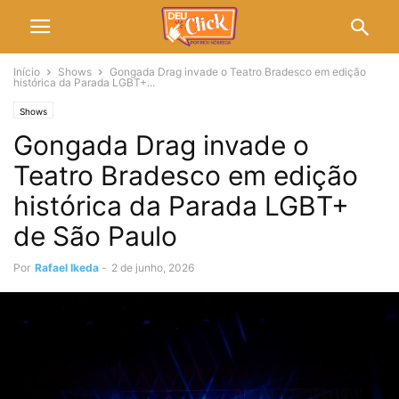
Início
Shows
Gongada Drag invade o Teatro Bradesco em edição
histórica da Parada LGBT+...
Shows
Gongada Drag invade o
Teatro Bradesco em edição
histórica da Parada LGBT+
de São Paulo
Por
Rafael Ikeda
-
2 de junho, 2026