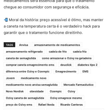
medicamentos será essencial para que o tratamento
chegue ao consumidor com segurança e eficácia.
Moral da história: preço acessível é ótimo, mas manter
a caneta na temperatura certa é o verdadeiro hack para
garantir que o tratamento funcione direitinho.
TAGS
Anvisa
armazenamento de medicamentos
armazenamento refrigerado
cadeia de frio
cadeia fria
caneta de semaglutida
como armazenar o Ozivy na geladeira
comprar caneta emagrecimento ems
deuclick
diabetes tipo 2
diferenca entre Ozivy e Ozempic
Emagrecimento
EMS
Jovem
medicamento novo
medicamento novo anvisa semaglutida
Mercado Farmacêutico
Novo Nordisk
obesidade
Ozempic
Ozivy
Ozivy caneta de semaglutida
Ozivy emagrece mesmo
preço do Ozivy ems
Rafael Ikeda
Ricardo Canteras