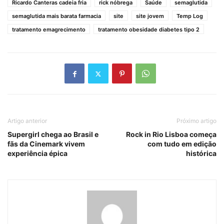
Ricardo Canteras cadeia fria
rick nóbrega
Saúde
semaglutida
semaglutida mais barata farmacia
site
site jovem
Temp Log
tratamento emagrecimento
tratamento obesidade diabetes tipo 2
Artigo anterior
Próximo artigo
Supergirl chega ao Brasil e
Rock in Rio Lisboa começa
fãs da Cinemark vivem
com tudo em edição
experiência épica
histórica