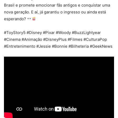
Brasil e promete emocionar fãs antigos e conquistar uma
nova geração. E aí, já garantiu o ingresso ou ainda está
esperando?
#ToyStory5 #Disney #Pixar #Woody #BuzzLightyear
#Cinema #Animação #DisneyPlus #Filmes #CulturaPop
#Entretenimento #Jessie #Bonnie #Bilheteria #GeekNews