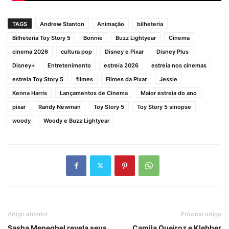
TAGS
Andrew Stanton
Animação
bilheteria
Bilheteria Toy Story 5
Bonnie
Buzz Lightyear
Cinema
cinema 2026
cultura pop
Disney e Pixar
Disney Plus
Disney+
Entretenimento
estreia 2026
estreia nos cinemas
estreia Toy Story 5
filmes
Filmes da Pixar
Jessie
Kenna Harris
Lançamentos de Cinema
Maior estreia do ano
pixar
Randy Newman
Toy Story 5
Toy Story 5 sinopse
woody
Woody e Buzz Lightyear
Artigo anterior
Próximo artigo
Sasha Meneghel revela seus
Camila Queiroz e Klebber