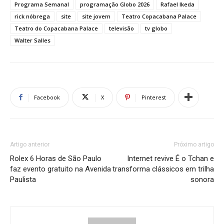
Programa Semanal
programação Globo 2026
Rafael Ikeda
rick nóbrega
site
site jovem
Teatro Copacabana Palace
Teatro do Copacabana Palace
televisão
tv globo
Walter Salles
Facebook
X
Pinterest
Artigo anterior
Próximo artigo
Rolex 6 Horas de São Paulo
Internet revive É o Tchan e
faz evento gratuito na Avenida
transforma clássicos em trilha
Paulista
sonora