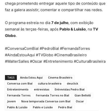
chega prometendo entregar aquele tipo de conteúdo que
faz a galera assistir, comentar e compartilhar nas redes.
O programa estreia no dia
7 de julho
, com exibição
semanal às terças-feiras, após
Pablo & Luisão
, na
TV
Globo
.
#ConversaComBial #PedroBial #FernandaTorres
#AindaEstouAqui #TVGlobo #CinemaBrasileiro
#WalterSalles #Oscar #Entretenimento #CulturaBrasileira
TAGS
Ainda Estou Aqui
Cinema Brasileiro
Conversa com Bial
cultura brasileira
deuclick
Entretenimento
entrevistas
Entrevistas Pedro Bial
Fernanda Torres
Fernanda Torres no Bial
Gian Bellotti
Jovem
Nova temporada Conversa com Bial
Oscar
Pablo & Luisão
Pablo e Luisão
Pedro Bial