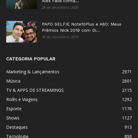
Alex Fava conta...
28 de dezembro, 2020
PAPO SELFIE Note10Plus e A80: Meus
Prêmios Nick 2019 com Di...
18 de novembro, 2019
CATEGORIA POPULAR
Marketing & Lançamentos
2971
Música
2601
TV & APPS DE STREAMINGS
2115
Rolês e Viagens
1292
Esporte
1176
Shows
1127
Destaques
913
Tecnologia
890