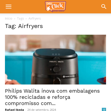
Início
Tags
Airfryers
Tag: Airfryers
Philips Walita inova com embalagens
100% recicladas e reforça
compromisso com...
Rafael Ikeda
-
24 de setembro, 2024
0