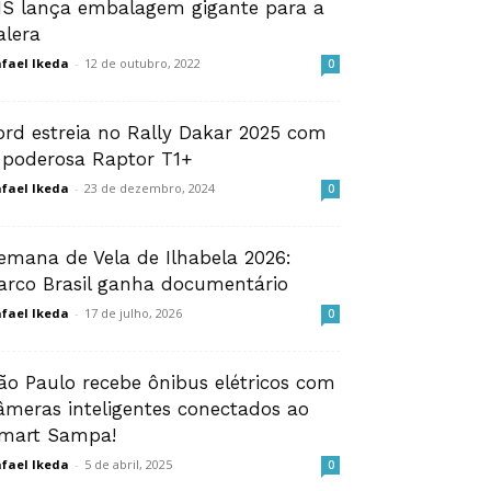
IS lança embalagem gigante para a
alera
fael Ikeda
-
12 de outubro, 2022
0
ord estreia no Rally Dakar 2025 com
 poderosa Raptor T1+ ️
fael Ikeda
-
23 de dezembro, 2024
0
emana de Vela de Ilhabela 2026:
arco Brasil ganha documentário
fael Ikeda
-
17 de julho, 2026
0
ão Paulo recebe ônibus elétricos com
âmeras inteligentes conectados ao
mart Sampa!
fael Ikeda
-
5 de abril, 2025
0