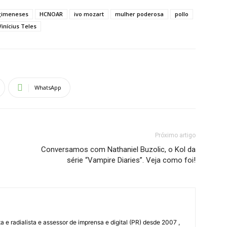
gimeneses
HCNOAR
ivo mozart
mulher poderosa
pollo
Vinícius Teles
WhatsApp
Próximo artigo
Conversamos com Nathaniel Buzolic, o Kol da
série “Vampire Diaries”. Veja como foi!
a e radialista e assessor de imprensa e digital (PR) desde 2007 ,