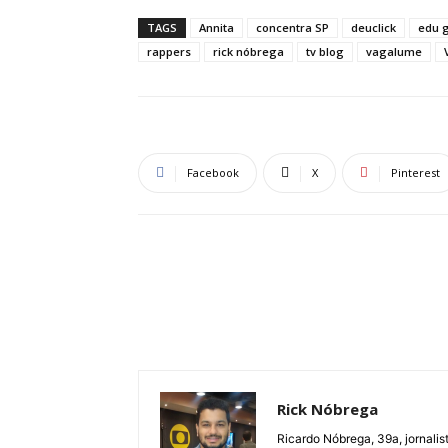
TAGS
Annita
concentra SP
deuclick
edu 
rappers
rick nóbrega
tv blog
vagalume
Facebook
X
Pinterest
Rick Nóbrega
Ricardo Nóbrega, 39a, jornalist