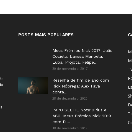
POSTS MAIS POPULARES
C
Meus Prêmios Nick 2017: Julio
M
Cocielo, Larissa Manoela,
M
Luba, Projota, Felipe...
30 de novembro, 2017
T
Ro
ós
Resenha de fim de ano com
ia
Rick Nóbrega: Alex Fava
E
conta...
S
28 de dezembro, 2020
D
as
PAPO SELFIE Note10Plus e
T
A80: Meus Prêmios Nick 2019
com Di...
C
18 de novembro, 2019