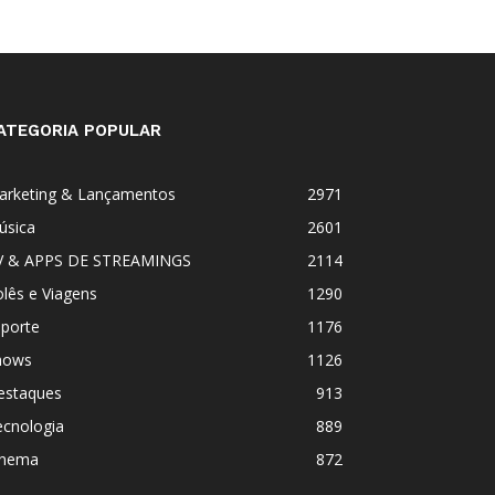
ATEGORIA POPULAR
arketing & Lançamentos
2971
úsica
2601
V & APPS DE STREAMINGS
2114
lês e Viagens
1290
sporte
1176
hows
1126
estaques
913
ecnologia
889
inema
872