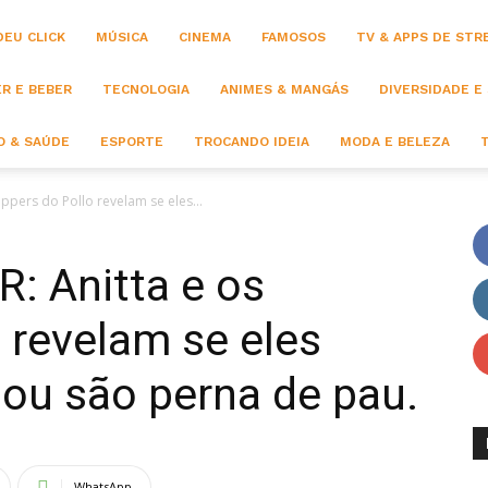
DEU CLICK
MÚSICA
CINEMA
FAMOSOS
TV & APPS DE STR
R E BEBER
TECNOLOGIA
ANIMES & MANGÁS
DIVERSIDADE E
 & SAÚDE
ESPORTE
TROCANDO IDEIA
MODA E BELEZA
pers do Pollo revelam se eles...
 Anitta e os
 revelam se eles
ou são perna de pau.
WhatsApp