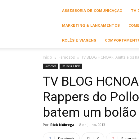
ASSESSORIA DE COMUNICAÇÃO
TV 
MARKETING & LANÇAMENTOS
COME
ROLÊS E VIAGENS
COMPORTAMENTO
Início
Famosos
TV BLOG HCNOAR: Anitta e os Rap
Famosos
TV Deu Click
TV BLOG HCNOAR:
Rappers do Pollo
batem um bolão 
Por
Rick Nóbrega
-
8 de julho, 2013
Facebook
X
Pinterest