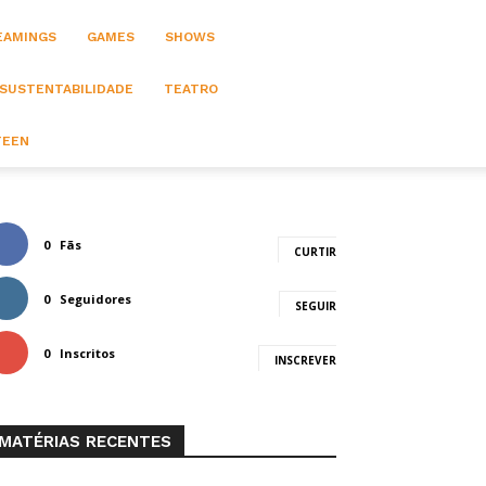
EAMINGS
GAMES
SHOWS
 SUSTENTABILIDADE
TEATRO
TEEN
0
Fãs
CURTIR
0
Seguidores
SEGUIR
0
Inscritos
INSCREVER
MATÉRIAS RECENTES