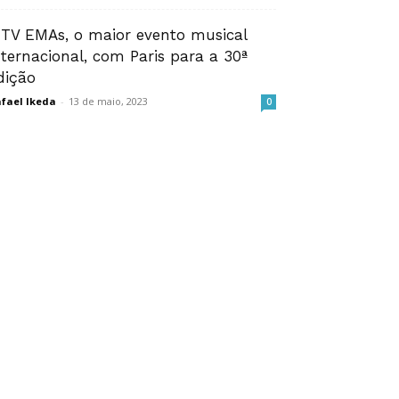
TV EMAs, o maior evento musical
nternacional, com Paris para a 30ª
dição
fael Ikeda
-
13 de maio, 2023
0