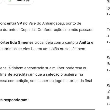
B
g
Ra
oncentra SP
no Vale do Anhangabaú, ponto de
ão durante a Copa das Confederações no mês passado.
F
a
pórter Edu Gimene
s troca ideia com a cantora
Anitta
e
Ra
cobrimos se eles batem um bolão ou se são bem
S
B
mens já tinham encontrado sua mulher poderosa ou
Ra
mente acreditavam que a seleção brasileira iria
 essa competição, sem saber do jogo histórico da final
S
c
S
lera responderam:
Ra