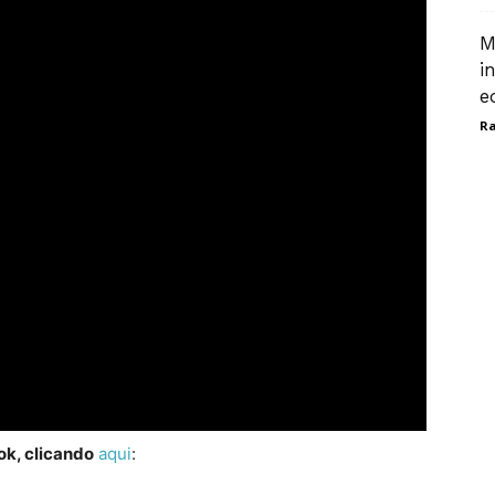
M
i
e
Ra
ok, clicando
aqui
: