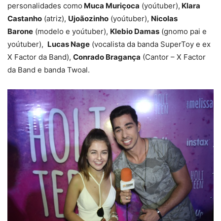
personalidades como
Muca Muriçoca
(yoútuber),
Klara
Castanho
(atriz),
Ujoãozinho
(yoútuber),
Nicolas
Barone
(modelo e yoútuber),
Klebio Damas
(gnomo pai e
yoútuber),
Lucas Nage
(vocalista da banda SuperToy e ex
X Factor da Band),
Conrado Bragança
(Cantor – X Factor
da Band e banda Twoal.