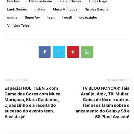
holi teen
klara castanho
Klebio Damas
Lucas Nage
Luuk Soares
matine
Muca Muriçoca
Nicolas Barone
quinta
SuperToy
teen
twoall
ujoãozinho
Vinícius Teles
Artigo anterior
Próximo artigo
Especial HOLI TEEN 5 com
TV BLOG HCNOAR: Tais
Game das Cores com Muca
Araújo, Alok, Titi Muller,
Muriçoca, Klara Castanho,
Coisa de Nerd e outros
Ujoãozinho e a receita do
famosos falam sobre o
sucesso do evento teen.
lançamento do Galaxy S8 e
Assista já!
S8 Plus! Assista!