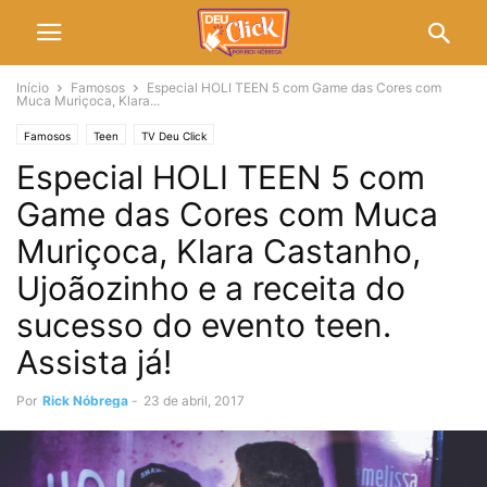
Início
Famosos
Especial HOLI TEEN 5 com Game das Cores com
Muca Muriçoca, Klara...
Famosos
Teen
TV Deu Click
Especial HOLI TEEN 5 com
Game das Cores com Muca
Muriçoca, Klara Castanho,
Ujoãozinho e a receita do
sucesso do evento teen.
Assista já!
Por
Rick Nóbrega
-
23 de abril, 2017