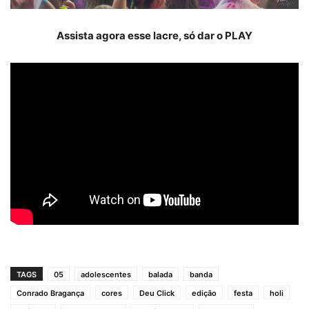
Assista agora esse lacre, só dar o PLAY
TAGS
05
adolescentes
balada
banda
Conrado Bragança
cores
Deu Click
edição
festa
holi