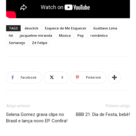
TAGS
deuclick
Esquece de Me Esquecer
Gusttavo Lima
hit
jacqueline miranda
Música
Pop
romântico
Sertanejo
Zé Felipe
Facebook
X
Pinterest
Artigo anterior
Próximo artigo
Selena Gomez grava clipe no
BBB 21: Dia de Festa, bebê!
Brasil e lança novo EP. Confira!