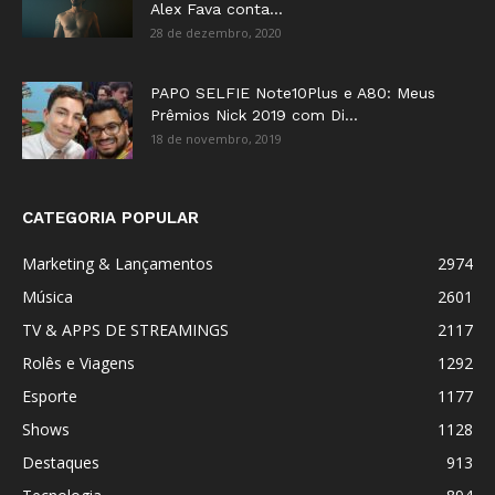
Alex Fava conta...
28 de dezembro, 2020
PAPO SELFIE Note10Plus e A80: Meus
Prêmios Nick 2019 com Di...
18 de novembro, 2019
CATEGORIA POPULAR
Marketing & Lançamentos
2974
Música
2601
TV & APPS DE STREAMINGS
2117
Rolês e Viagens
1292
Esporte
1177
Shows
1128
Destaques
913