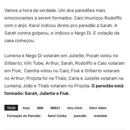
Vamos a hora da verdade. Um dos paredões mais
emocionantes a serem formados. Caio imunizou Rodolffo
com o anjo. Karol indicou direto pro paredão a Sarah. A
Sarah contra golpeou, e indicou o Nego Di. E votação da
casa começou:
Lumena e Nego Di votaram em Juliette; Pocah votou no
Gilberto; Viih Tube, Arthur, Sarah, Rodolffo e Caio votaram
em Fiuk; Camilla votou no Caio; Fiuk e Gilberto votaram
no Arthur; Projota foi na Thaís; Carla e Juliette votaram na
Lumena; João e Thaís votaram no Projota.
O paredão está
formado: Sarah, Juliette e Fiuk.
TAGS
Anjo
BBB
BBB21
Deu Click
Ellen Valim
Formação do Paredão
Karol Conka
paredão
redebbb