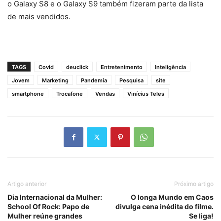
o Galaxy S8 e o Galaxy S9 também fizeram parte da lista
de mais vendidos.
TAGS
Covid
deuclick
Entretenimento
Inteligência
Jovem
Marketing
Pandemia
Pesquisa
site
smartphone
Trocafone
Vendas
Vinícius Teles
Artigo anterior
Próximo artigo
Dia Internacional da Mulher:
O longa Mundo em Caos
School Of Rock: Papo de
divulga cena inédita do filme.
Mulher reúne grandes
Se liga!