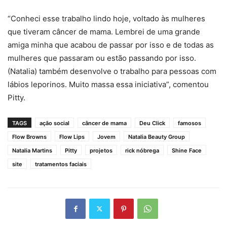
“Conheci esse trabalho lindo hoje, voltado às mulheres
que tiveram câncer de mama. Lembrei de uma grande
amiga minha que acabou de passar por isso e de todas as
mulheres que passaram ou estão passando por isso.
(Natalia) também desenvolve o trabalho para pessoas com
lábios leporinos. Muito massa essa iniciativa”, comentou
Pitty.
TAGS
ação social
câncer de mama
Deu Click
famosos
Flow Browns
Flow Lips
Jovem
Natalia Beauty Group
Natalia Martins
Pitty
projetos
rick nóbrega
Shine Face
site
tratamentos faciais