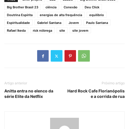
Big Brother Brasil 23
ciência
Conexão
Deu Click
Doutrina Espírita
energias de alta frequência
equilíbrio
Espiritualidade
Gabriel Santana
Jovem
Paulo Santana
Rafael Ikeda
rick nóbrega
site
site jovem
Artigo anterior
Próximo artigo
Anitta entra no elenco da
Hard Rock Cafe Florianópolis
série Elite da Netflix
e a corrida de rua