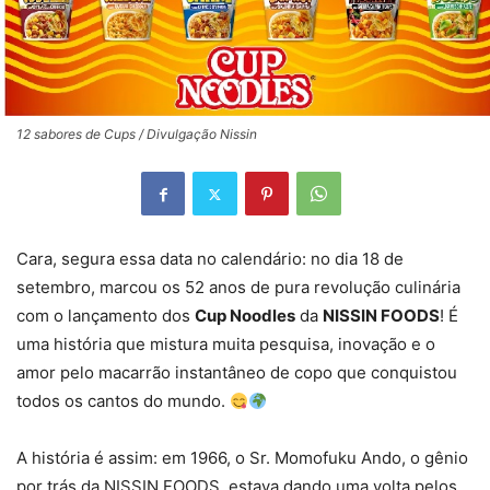
12 sabores de Cups / Divulgação Nissin
Cara, segura essa data no calendário: no dia 18 de
setembro, marcou os 52 anos de pura revolução culinária
com o lançamento dos
Cup Noodles
da
NISSIN FOODS
! É
uma história que mistura muita pesquisa, inovação e o
amor pelo macarrão instantâneo de copo que conquistou
todos os cantos do mundo.
A história é assim: em 1966, o Sr. Momofuku Ando, o gênio
por trás da NISSIN FOODS, estava dando uma volta pelos