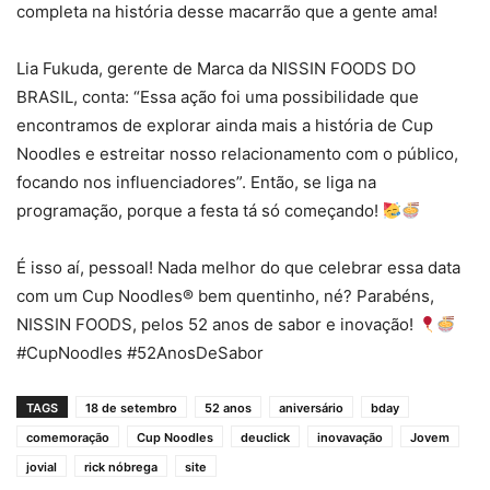
completa na história desse macarrão que a gente ama!
Lia Fukuda, gerente de Marca da NISSIN FOODS DO
BRASIL, conta: “Essa ação foi uma possibilidade que
encontramos de explorar ainda mais a história de Cup
Noodles e estreitar nosso relacionamento com o público,
focando nos influenciadores”. Então, se liga na
programação, porque a festa tá só começando!
É isso aí, pessoal! Nada melhor do que celebrar essa data
com um Cup Noodles® bem quentinho, né? Parabéns,
NISSIN FOODS, pelos 52 anos de sabor e inovação!
#CupNoodles #52AnosDeSabor
TAGS
18 de setembro
52 anos
aniversário
bday
comemoração
Cup Noodles
deuclick
inovavação
Jovem
jovial
rick nóbrega
site