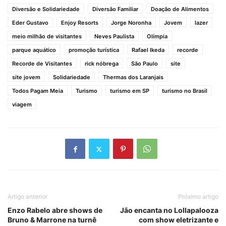
Diversão e Solidariedade
Diversão Familiar
Doação de Alimentos
Eder Gustavo
Enjoy Resorts
Jorge Noronha
Jovem
lazer
meio milhão de visitantes
Neves Paulista
Olímpia
parque aquático
promoção turística
Rafael Ikeda
recorde
Recorde de Visitantes
rick nóbrega
São Paulo
site
site jovem
Solidariedade
Thermas dos Laranjais
Todos Pagam Meia
Turismo
turismo em SP
turismo no Brasil
viagem
Artigo anterior
Próximo artigo
Enzo Rabelo abre shows de
Jão encanta no Lollapalooza
Bruno & Marrone na turnê
com show eletrizante e