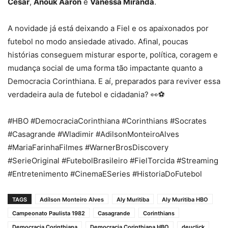
Cesar
,
Anouk Aaron
e
Vanessa Miranda
.
A novidade já está deixando a Fiel e os apaixonados por
futebol no modo ansiedade ativado. Afinal, poucas
histórias conseguem misturar esporte, política, coragem e
mudança social de uma forma tão impactante quanto a
Democracia Corinthiana. E aí, preparados para reviver essa
verdadeira aula de futebol e cidadania? 👀⚽
#HBO #DemocraciaCorinthiana #Corinthians #Socrates
#Casagrande #Wladimir #AdilsonMonteiroAlves
#MariaFarinhaFilmes #WarnerBrosDiscovery
#SerieOriginal #FutebolBrasileiro #FielTorcida #Streaming
#Entretenimento #CinemaESeries #HistoriaDoFutebol
TAGS
Adílson Monteiro Alves
Aly Muritiba
Aly Muritiba HBO
Campeonato Paulista 1982
Casagrande
Corinthians
Democracia Corinthiana
Democracia Corinthiana HBO
deuclick