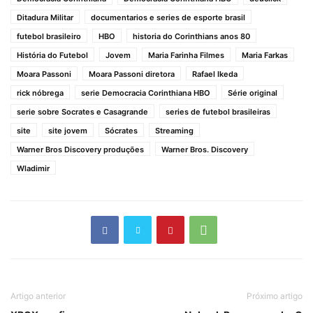
Ditadura Militar
documentarios e series de esporte brasil
futebol brasileiro
HBO
historia do Corinthians anos 80
História do Futebol
Jovem
Maria Farinha Filmes
Maria Farkas
Moara Passoni
Moara Passoni diretora
Rafael Ikeda
rick nóbrega
serie Democracia Corinthiana HBO
Série original
serie sobre Socrates e Casagrande
series de futebol brasileiras
site
site jovem
Sócrates
Streaming
Warner Bros Discovery produções
Warner Bros. Discovery
Wladimir
Artigo anterior
Próximo artigo